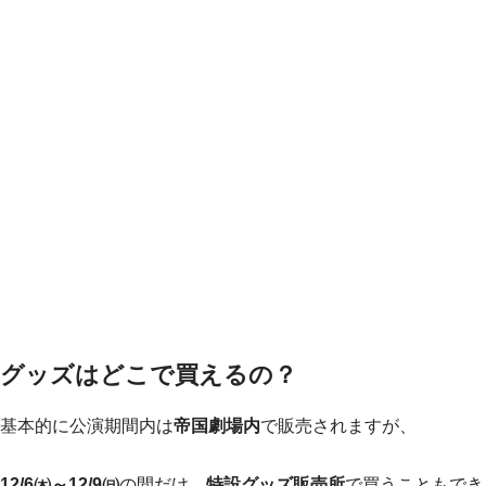
グッズはどこで買えるの？
基本的に公演期間内は
帝国劇場内
で販売されますが、
12/6㈭～12/9㈰
の間だけ、
特設グッズ販売所
で買うこともでき