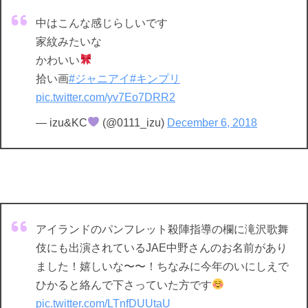
中はこんな感じらしいです
家紋みたいな
かわいい
拾い画
#ジャニアイ
#キンプリ
pic.twitter.com/yv7Eo7DRR2
— izu&KC
(@0111_izu)
December 6, 2018
アイランドのパンフレット殺陣指導の欄に滝沢歌舞
伎にも出演されているJAE中野さんのお名前があり
ました！嬉しいな〜〜！ちなみに今年のいにしえで
ひかると絡んで下さっていた方です
pic.twitter.com/LTnfDUUtaU