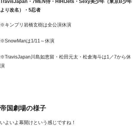
TravisJapan・7MEN侍・HIHIJets・Sexy美少年（東京B少年
より改名）・5忍者
※キンプリ岩橋玄樹は全公演休演
※SnowManは1/11～休演
※TravisJapan川島如恵留・松田元太・松倉海斗は1／7から休
演
帝国劇場の様子
いよいよ幕開けという感じですね！