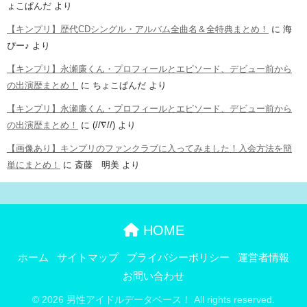
ょこぱんだ
より
【キンプリ】歴代CDシングル・アルバム全曲名＆全特典まとめ！
に
海
ぴー♪
より
【キンプリ】永瀬廉くん・プロフィールとエピソード、デビュー前から
の出演歴まとめ！
に
ちょこぱんだ
より
【キンプリ】永瀬廉くん・プロフィールとエピソード、デビュー前から
の出演歴まとめ！
に
(//∇//)
より
【画像あり】キンプリのファンクラブに入ってみました！入会方法を簡
単にまとめ！
に
斎藤 明美
より
HOME
ホーム
サイトマップ
プライバシーポリシー
運営者情報
お問い合わせ
© 2026 男性アイドルデータベース！ All rights reserved.