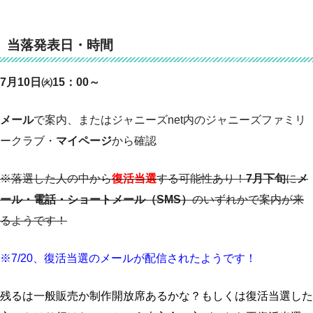
当落発表日・時間
7月10日㈫15：00～
メール
で案内、またはジャニーズnet内のジャニーズファミリ
ークラブ・
マイページ
から確認
※落選した人の中から
復活当選
する可能性あり！
7月下旬
に
メ
ール・電話・ショートメール（SMS）
のいずれかで案内が来
るようです！
※7/20、復活当選のメールが配信されたようです！
残るは一般販売か制作開放席あるかな？もしくは復活当選した