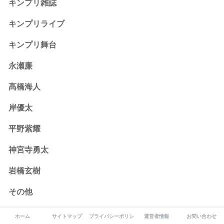
キンプリ雑誌
キンプリライブ
キンプリ舞台
永瀬廉
髙橋海人
岸優太
平野紫耀
神宮寺勇太
岩橋玄樹
その他
Snow Man
ホーム
サイトマップ
プライバシーポリシー
運営者情報
お問い合わせ