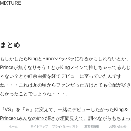
MIXTURE
まとめ
もしかしたらKingとPrinceバラバラになるかもしれないとか、
Princeが無くなりそう！とかKingメインで推しちゃってるんじ
ゃない？とか紆余曲折を経てデビューに至っていたんです
ね・・・これはJr.の頃からファンだった方はとても心配が尽き
なかったことでしょうね・・・。
『VS』を『＆』に変えて、一緒にデビューしたかったKing＆
Princeのみんなの絆の深さが垣間見えて、調べながらもちょっ
とほっこりしてしまいました。
ホーム
サイトマップ
プライバシーポリシー
運営者情報
お問い合わせ