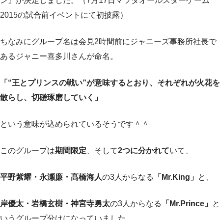
ン』が決定しました。（7月17日マツダオールスターゲーム
2015の試合前イベントにて初披露）
ちなみにグループ名は会見2時間前にジャニーズ事務所社長で
あるジャニー喜多川さんが命名。
「“王とプリンスの戦い”が意味するとおり、それぞれが火花を
散らし、切磋琢磨していく」
という意味が込められているそうです＾＾
このグループは
期間限定
、そして
2つに分かれて
いて、
平野紫耀・永瀬廉・髙橋海人
の3人からなる
「Mr.King」
と、
岸優太・岩橋玄樹・神宮寺勇太
の3人からなる
「Mr.Prince」
と
いうグループ分けになっていました。