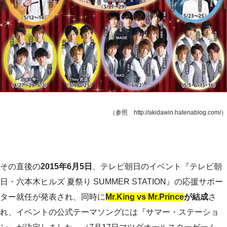
（参照 http://akidawin.hatenablog.com/）
その直後の
2015年6月5日
、テレビ朝日のイベント『テレビ朝
日・六本木ヒルズ 夏祭り SUMMER STATION』の応援サポー
ター就任が発表され、同時に
Mr.King vs Mr.Prince
が結成
さ
れ、イベントの公式テーマソングには『サマー・ステーショ