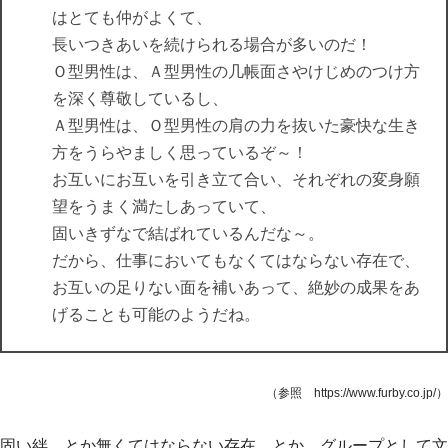
はとても仲がよくて、
長いつきあいを続けられる場合が多いのだ！
Ｏ型男性は、Ａ型男性の几帳面さやけじめのつけ方
を深く尊敬しているし、
Ａ型男性は、Ｏ型男性の肩の力を抜いた豪快な生き
方をうらやましく思っているぞ～！
お互いにお互いを引き立て合い、それぞれの変身願
望をうまく満たしあっていて、
固いきずなで結ばれているんだな～。
だから、仕事においてもなくてはならない存在で、
お互いの足りない面を補いあって、絶妙の成果をあ
げることも可能のようだね。
（参照 https://www.furby.co.jp/）
固い絆、とか無くてはならない存在、とか、グループとして文