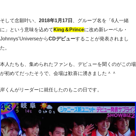
そして念願叶い、
2018年1月17日
、グループ名を「6人一緒
に」という意味を込めて
King＆Prince
に改め新レーベル・
Johnnys’Universeから
CDデビュー
することが発表されまし
た。
本人たちも、集められたファンも、デビューを聞くのがこの場
が初めてだったそうで、会場は歓喜に湧きました＾＾
岸くんがリーダーに就任したのもこの日です。