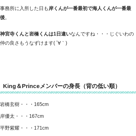
事務所に入所した日も
岸くんが一番最初で海人くんが一番最
後
。
神宮寺くんと岩橋くんは1日違い
なんですね・・・じぐいわの
仲の良さもうなずけます( ´∀｀)
King＆Princeメンバーの身長（背の低い順）
岩橋玄樹・・・165cm
岸優太・・・167cm
平野紫耀・・・171cm