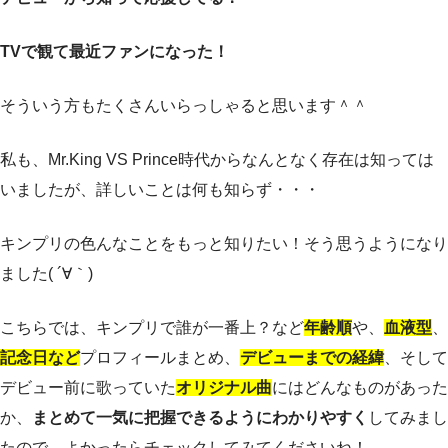
TVで観て最近ファンになった！
そういう方もたくさんいらっしゃると思います＾＾
私も、Mr.King VS Prince時代からなんとなく存在は知っては
いましたが、詳しいことは何も知らず・・・
キンプリの色んなことをもっと知りたい！そう思うようになり
ました( ´∀｀)
こちらでは、キンプリで誰が一番上？など
年齢順
や、
血液型
、
記念日など
プロフィールまとめ、
デビューまでの経緯
、そして
デビュー前に歌っていた
オリジナル曲
にはどんなものがあった
か、
まとめて一気に把握できるようにわかりやすく
してみまし
たので、よかったらチェックしてみてくださいね！