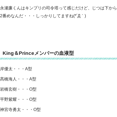
永瀬廉くんはキンプリの司令塔って感じだけど、じつは下から
2番めなんだ・・・しっかりしてますね(*´Д｀)
King＆Princeメンバーの血液型
岸優太・・・A型
髙橋海人・・・A型
岩橋玄樹・・・O型
平野紫耀・・・O型
神宮寺勇太・・・O型