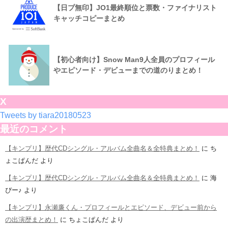
【日プ無印】JO1最終順位と票数・ファイナリスト
キャッチコピーまとめ
【初心者向け】Snow Man9人全員のプロフィール
やエピソード・デビューまでの道のりまとめ！
X
Tweets by tiara20180523
最近のコメント
【キンプリ】歴代CDシングル・アルバム全曲名＆全特典まとめ！
に
ち
ょこぱんだ
より
【キンプリ】歴代CDシングル・アルバム全曲名＆全特典まとめ！
に
海
ぴー♪
より
【キンプリ】永瀬廉くん・プロフィールとエピソード、デビュー前から
の出演歴まとめ！
に
ちょこぱんだ
より