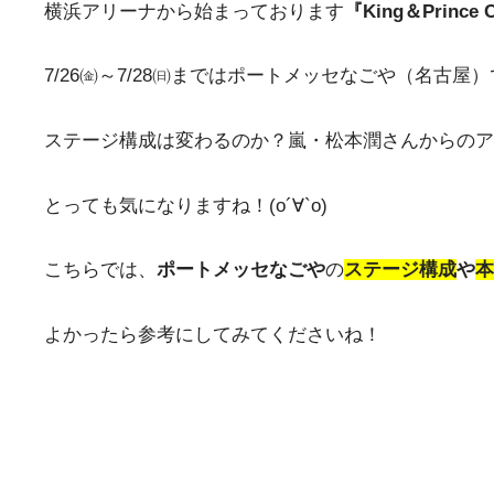
横浜アリーナから始まっております
『King＆Prince C
7/26㈮～7/28㈰まではポートメッセなごや（名古屋
ステージ構成は変わるのか？嵐・松本潤さんからのア
とっても気になりますね！(о´∀`о)
こちらでは、
ポートメッセなごや
の
ステージ構成
や
本
よかったら参考にしてみてくださいね！