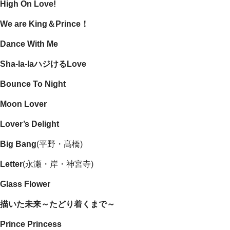
High On Love!
We are King＆Prince！
Dance With Me
Sha-la-laハジけるLove
Bounce To Night
Moon Lover
Lover’s Delight
Big Bang
(平野・髙橋)
Letter
(永瀬・岸・神宮寺)
Glass Flower
描いた未来～たどり着くまで～
Prince Princess