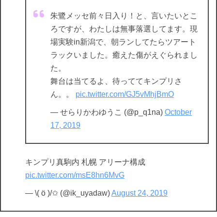
朱鷺メッセ前々日入り！と、言いたいとこ
ろですが、わたしは無事落選してます。現
場実験in新潟で、朝ランしてたらツアート
ラックいました。癒えた傷がえぐられまし
た。
舞台は当てるよ、待っててキンプリさ
ん。。
pic.twitter.com/GJ5vMhjBmO
— せらりかわゆうこ (@p_q1na)
October
17, 2019
キンプリ真駒内 札幌 アリーナ構成
pic.twitter.com/msE8hn6MvG
— \( ö )/✩ (@ik_uyadaw)
August 24, 2019