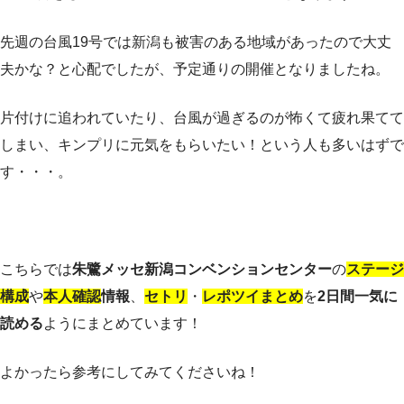
先週の台風19号では新潟も被害のある地域があったので大丈
夫かな？と心配でしたが、予定通りの開催となりましたね。
片付けに追われていたり、台風が過ぎるのが怖くて疲れ果てて
しまい、キンプリに元気をもらいたい！という人も多いはずで
す・・・。
こちらでは
朱鷺メッセ新潟コンベンションセンター
の
ステージ
構成
や
本人確認
情報
、
セトリ
・
レポツイまとめ
を
2日間一気に
読める
ようにまとめています！
よかったら参考にしてみてくださいね！