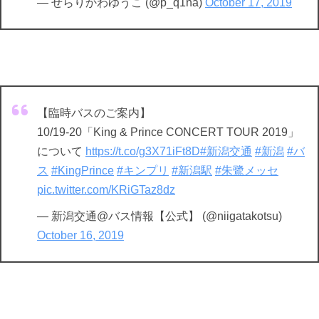
— せらりかわゆうこ (@p_q1na)
October 17, 2019
【臨時バスのご案内】
10/19-20「King & Prince CONCERT TOUR 2019」
について
https://t.co/g3X71iFt8D
#新潟交通
#新潟
#バ
ス
#KingPrince
#キンプリ
#新潟駅
#朱鷺メッセ
pic.twitter.com/KRiGTaz8dz
— 新潟交通@バス情報【公式】 (@niigatakotsu)
October 16, 2019