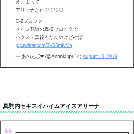
え、まって
アリーナきた♡♡♡♡
C-2ブロック
メイン花道の真横ブロックで
バクステ真後ろなんやけどやば
pic.twitter.com/3V35mlvt2a
— あのん◡̈❤︎ (@Anonkinpri14)
August 10, 2019
真駒内セキスイハイムアイスアリーナ