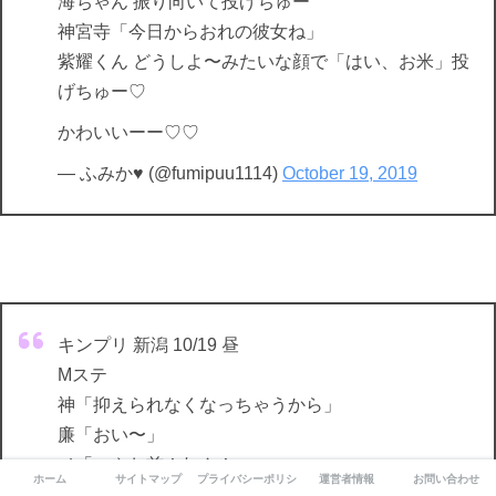
海ちゃん 振り向いて投げちゅー
神宮寺「今日からおれの彼女ね」
紫耀くん どうしよ〜みたいな顔で「はい、お米」投
げちゅー♡
かわいいーー♡♡
— ふみか♥️ (@fumipuu1114)
October 19, 2019
キンプリ 新潟 10/19 昼
Mステ
神「抑えられなくなっちゃうから」
廉「おい〜」
メ「いやお前！れん！」
ホーム
サイトマップ
プライバシーポリシー
運営者情報
お問い合わせ
廉「いやまじむり。てかそもそも自分らが2回も難攻