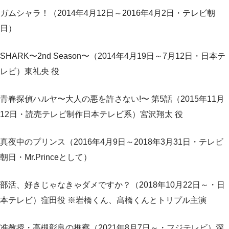
ガムシャラ！（2014年4月12日～2016年4月2日・テレビ朝
日）
SHARK〜2nd Season〜（2014年4月19日～7月12日・日本テ
レビ）東礼央 役
青春探偵ハルヤ〜大人の悪を許さない!〜 第5話（2015年11月
12日・読売テレビ制作日本テレビ系）宮沢翔太 役
真夜中のプリンス（2016年4月9日～2018年3月31日・テレビ
朝日・Mr.Princeとして）
部活、好きじゃなきゃダメですか？（2018年10月22日～・日
本テレビ）窪田役 ※岩橋くん、髙橋くんとトリプル主演
准教授・高槻彰良の推察（2021年8月7日～・フジテレビ）深