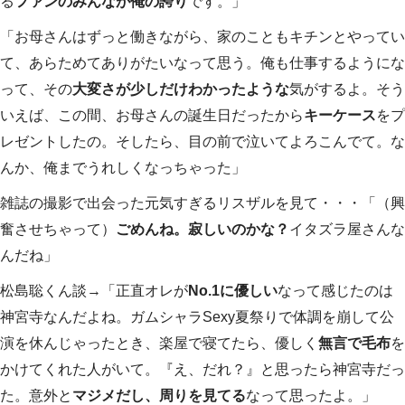
る
ファンのみんなが俺の誇り
です。」
「お母さんはずっと働きながら、家のこともキチンとやってい
て、あらためてありがたいなって思う。俺も仕事するようにな
って、その
大変さが少しだけわかったような
気がするよ。そう
いえば、この間、お母さんの誕生日だったから
キーケース
をプ
レゼントしたの。そしたら、目の前で泣いてよろこんでて。な
んか、俺までうれしくなっちゃった」
雑誌の撮影で出会った元気すぎるリスザルを見て・・・「（興
奮させちゃって）
ごめんね。寂しいのかな？
イタズラ屋さんな
んだね」
松島聡くん談→「正直オレが
No.1に優しい
なって感じたのは
神宮寺なんだよね。ガムシャラSexy夏祭りで体調を崩して公
演を休んじゃったとき、楽屋で寝てたら、優しく
無言で毛布
を
かけてくれた人がいて。『え、だれ？』と思ったら神宮寺だっ
た。意外と
マジメだし、周りを見てる
なって思ったよ。」