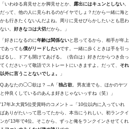
「いわゆる肩見せとか脚見せとか、
露出にはキュンとしない
。
だって、他の人に見られるのがイヤでしょ？だから一緒に海と
かも行きたくないんだよね。周りに見せびらかしたいとも思わ
ない。
好きなコは大切
だから。」
「好きになるのに
年齢は関係ない
と思ってるから、相手が年上
であっても
僕がリードしたい
です。一緒に歩くときは手を引っ
ぱるし、ドアも開けてあげる。（告白は）好きだからつき合っ
てくださいって敬語でストレートにいきますよ。だって、
それ
以外に言うことないでしょ。
」
Q.あなたの◯◯欲は？→A「
独占欲
。男友達でも、ほかのヤツ
と仲良くしているのあんま好きじゃないっすね（笑）」
’17年Jr.大賞5位受賞時のコメント→「10位以内に入っていれ
ばありがたいって思ってたから、本当にうれしい。初ランクイ
ンが’13年で4位。そこから、ずっと俺をランクインさせてくれ